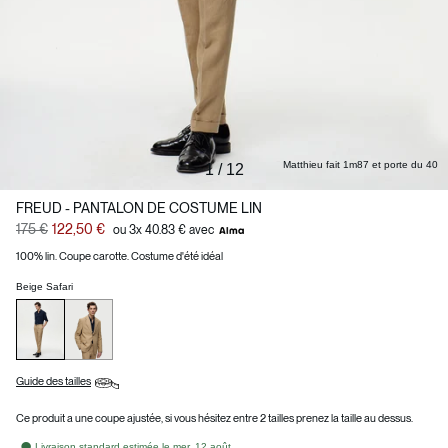
Matthieu fait 1m87 et porte du 40
1
/
12
FREUD - PANTALON DE COSTUME LIN
175 €
122,50 €
ou 3x 40.83 € avec
100% lin. Coupe carotte. Costume d'été idéal
Beige Safari
Guide des tailles
Ce produit a une coupe ajustée, si vous hésitez entre 2 tailles prenez la taille au dessus.
Livraison standard estimée le mer. 12 août